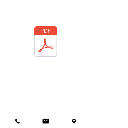
© 2021 DM CAREPROTECT - site réalisé
par
alphapix.fr